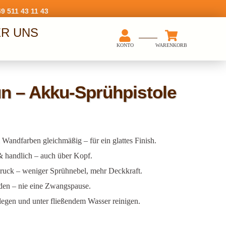
kostenloser Versand
9 511 43 11 43
R UNS
KONTO
WARENKORB
 – Akku-Sprühpistole
Wandfarben gleichmäßig – für ein glattes Finish.
 & handlich – auch über Kopf.
ruck – weniger Sprühnebel, mehr Deckkraft.
aden – nie eine Zwangspause.
egen und unter fließendem Wasser reinigen.