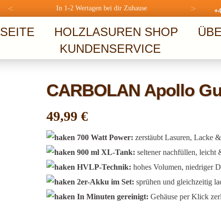
<
>
In 1-2 Wertagen bei dir Zuhause
+4
SEITE
HOLZLASUREN SHOP
ÜBE
KUNDENSERVICE
CARBOLAN Apollo Gun
49,99
€
700 Watt Power:
zerstäubt Lasuren, Lacke & 
900 ml XL-Tank:
seltener nachfüllen, leicht
HVLP-Technik:
hohes Volumen, niedriger D
2er-Akku im Set:
sprühen und gleichzeitig l
In Minuten gereinigt:
Gehäuse per Klick zerl