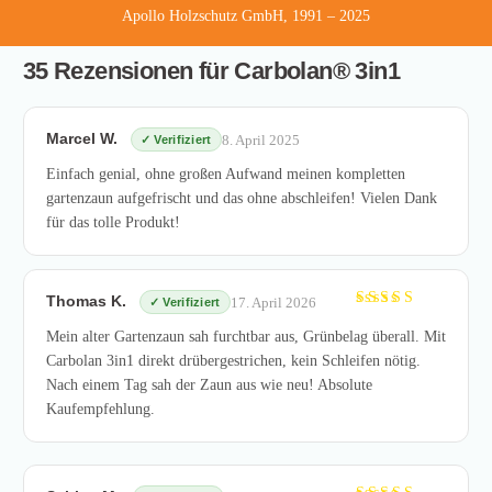
Apollo Holzschutz GmbH, 1991 – 2025
35 Rezensionen für
Carbolan® 3in1
Marcel W.
8. April 2025
Einfach genial, ohne großen Aufwand meinen kompletten
gartenzaun aufgefrischt und das ohne abschleifen! Vielen Dank
für das tolle Produkt!
Thomas K.
17. April 2026
Bewertet
mit
5
von
Mein alter Gartenzaun sah furchtbar aus, Grünbelag überall. Mit
5
Carbolan 3in1 direkt drübergestrichen, kein Schleifen nötig.
Nach einem Tag sah der Zaun aus wie neu! Absolute
Kaufempfehlung.