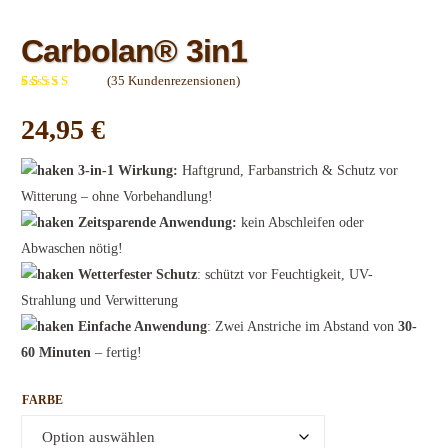
Carbolan® 3in1
(
35
Kundenrezensionen)
Bewertet
33
mit
4.91
24,95
€
von 5,
basierend
auf
Kundenbewertungen
3-in-1 Wirkung:
Haftgrund, Farbanstrich & Schutz vor
Witterung – ohne Vorbeh
andlung!
Zeitsparende Anwendung:
kein Abschleifen oder
Abwaschen nötig!
Wetterfester Schutz
: schützt vor Feuchtigkeit, UV-
Strahlung und Verwitterung
Einfache Anwendung
: Zwei Anstriche im Abstand von
30-
60 Minuten
– fertig!
FARBE