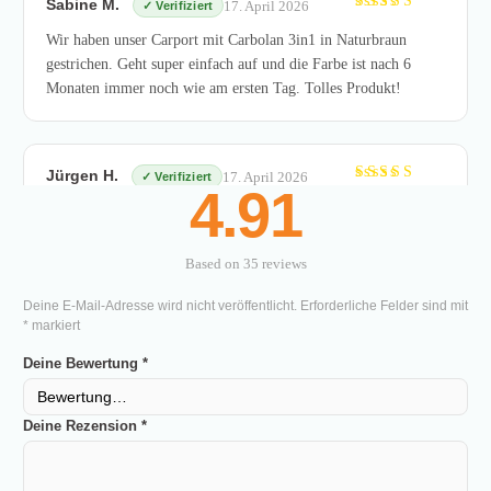
Sabine M.
17. April 2026
Bewertet
mit
5
von
Wir haben unser Carport mit Carbolan 3in1 in Naturbraun
5
gestrichen. Geht super einfach auf und die Farbe ist nach 6
Monaten immer noch wie am ersten Tag. Tolles Produkt!
Jürgen H.
17. April 2026
4.91
Bewertet
mit
4
Gutes Ergebnis auf meinem Holzschuppen. Die Verarbeitung
von 5
war wirklich unkompliziert. Einen Stern Abzug weil der
Geruch beim Auftragen doch recht intensiv ist, aber nach dem
Based on 35 reviews
Trocknen komplett weg.
R
Deine E-Mail-Adresse wird nicht veröffentlicht.
Erforderliche Felder sind mit
4
*
markiert
o
o
Deine Bewertung
*
5
Petra L.
17. April 2026
Bewertet
mit
5
von
Dritte Saison in Folge und der Anstrich hält immer noch
5
Deine Rezension
*
perfekt! Kein Abblättern, kein Ausbleichen. Bestelle jetzt für
den Nachbar-Zaun gleich mit.